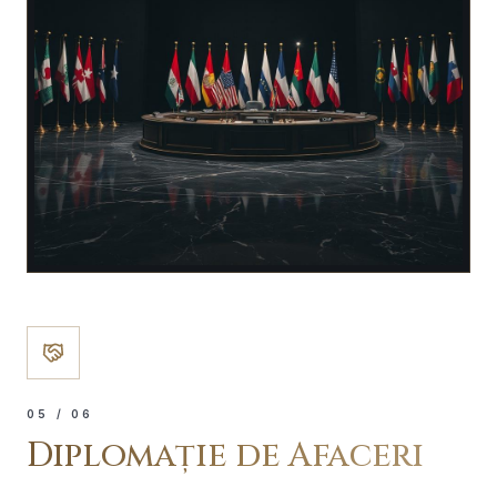
0
5
/ 06
Diplomație de Afaceri