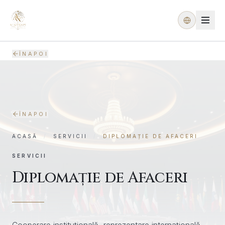
ÎNAPOI
ACASĂ
DESPRE NOI
SERVICII
ÎNAPOI
PREZENȚĂ GLOBALĂ
ACASĂ
/
SERVICII
/
DIPLOMAȚIE DE AFACERI
PROIECTE
SERVICII
CERERI ȘI OFERTE
Diplomație de Afaceri
MEDIA
CONTACT