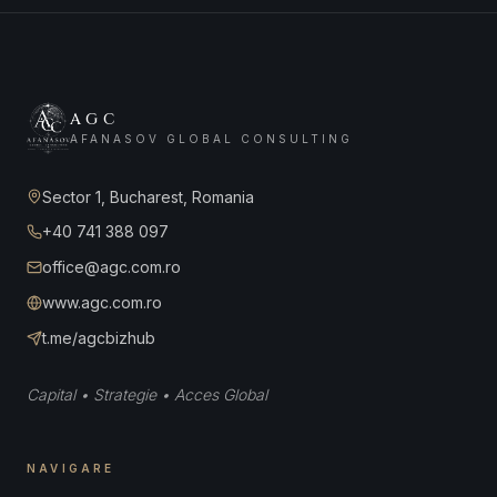
AGC
AFANASOV GLOBAL CONSULTING
Sector 1, Bucharest, Romania
+40 741 388 097
office@agc.com.ro
www.agc.com.ro
t.me/agcbizhub
Capital • Strategie • Acces Global
NAVIGARE