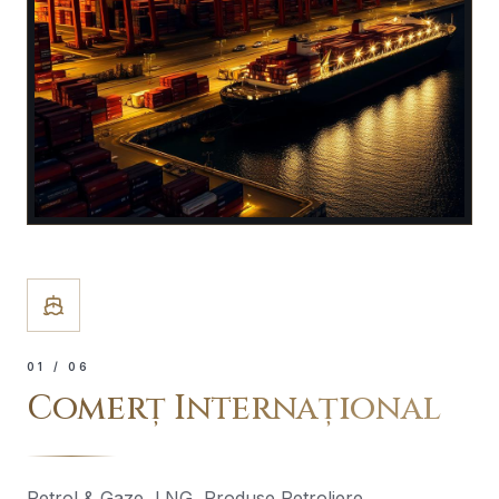
0
1
/ 06
Comerț Internațional
Petrol & Gaze, LNG, Produse Petroliere,