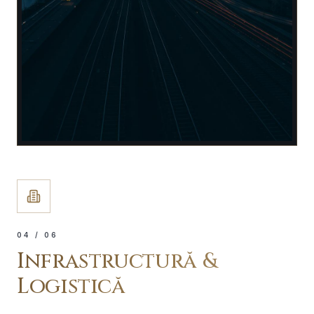
0
4
/ 06
Infrastructură &
Logistică