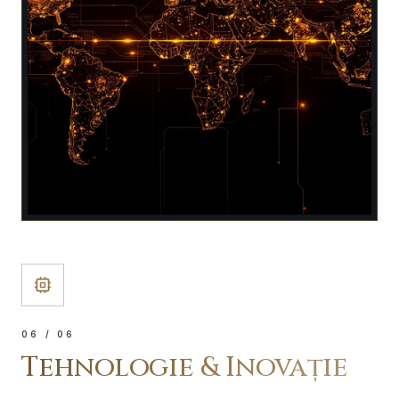
0
6
/ 06
Tehnologie & Inovație