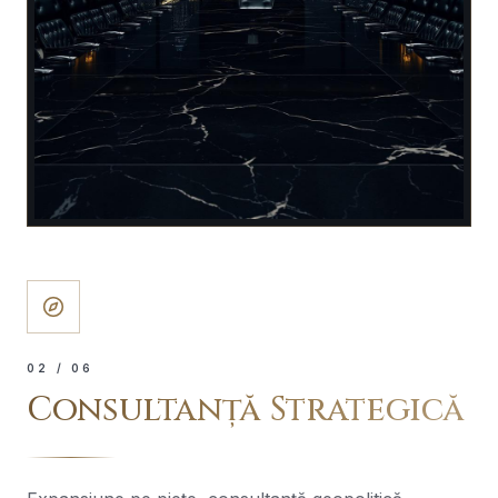
0
2
/ 06
Consultanță Strategică