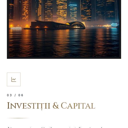
0
3
/ 06
Investiții & Capital