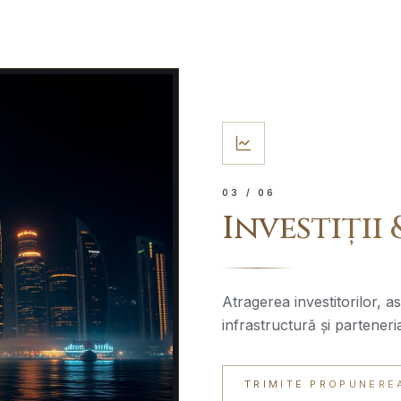
0
3
/ 06
Investiții
Atragerea investitorilor, aso
infrastructură și parteneria
TRIMITE PROPUNERE