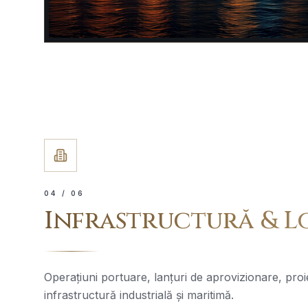
0
4
/ 06
Infrastructură & L
Operațiuni portuare, lanțuri de aprovizionare, proi
infrastructură industrială și maritimă.