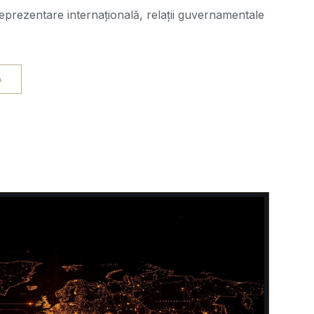
reprezentare internațională, relații guvernamentale
A