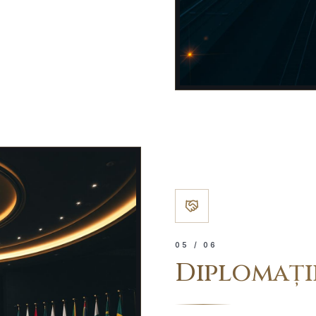
0
5
/ 06
Diplomație