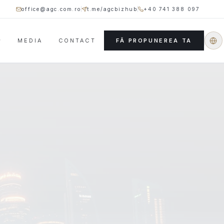
office@agc.com.ro
t.me/agcbizhub
+40 741 388 097
MEDIA
CONTACT
FĂ PROPUNEREA TA