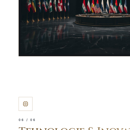
0
6
/ 06