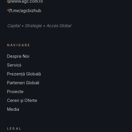
www.agc.com.ro
t.me/agcbizhub
Capital • Strategie • Acces Global
NAVIGARE
Despre Noi
Servicii
Prezență Globală
Parteneri Globali
Proiecte
Cereri și Oferte
Media
LEGAL