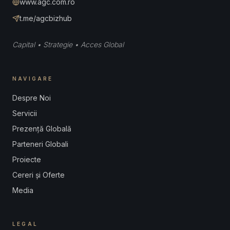
www.agc.com.ro
t.me/agcbizhub
Capital • Strategie • Acces Global
NAVIGARE
Despre Noi
Servicii
Prezență Globală
Parteneri Globali
Proiecte
Cereri și Oferte
Media
LEGAL