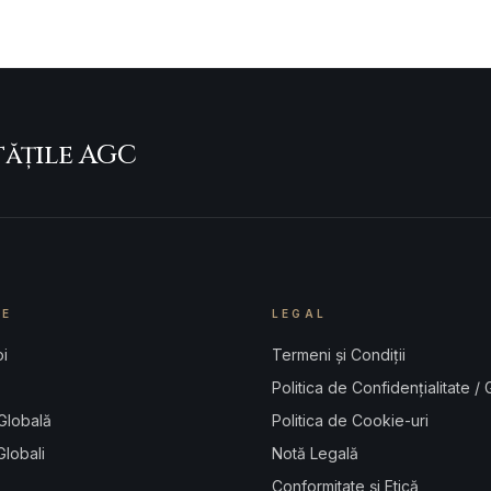
tățile AGC
RE
LEGAL
i
Termeni și Condiții
Politica de Confidențialitate /
Globală
Politica de Cookie-uri
Globali
Notă Legală
Conformitate și Etică