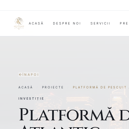
ACASĂ
DESPRE NOI
SERVICII
PRE
ÎNAPOI
ÎNAPOI
ACASĂ
/
PROIECTE
/
PLATFORMĂ DE PESCUIT
INVESTIȚIE
Platformă d