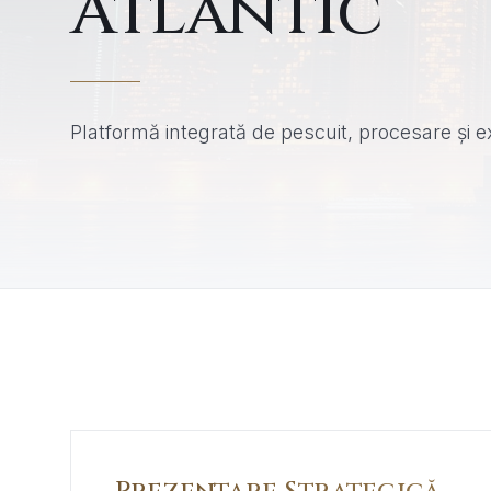
Atlantic
Platformă integrată de pescuit, procesare și e