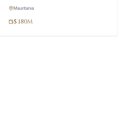
Mauritania
$ 180M