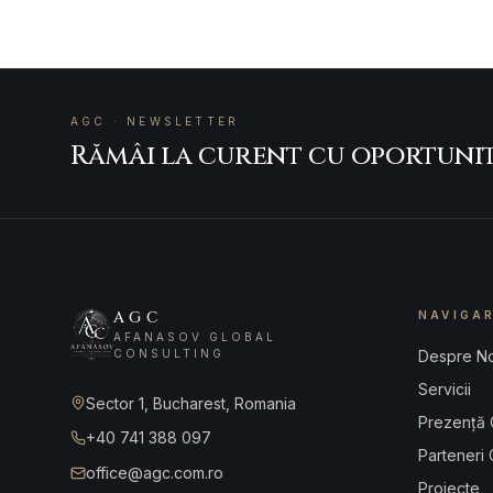
AGC · NEWSLETTER
Rămâi la curent cu oportuni
AGC
NAVIGA
AFANASOV GLOBAL
CONSULTING
Despre No
Servicii
Sector 1, Bucharest, Romania
Prezență 
+40 741 388 097
Parteneri 
office@agc.com.ro
Proiecte