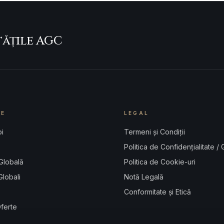
tățile AGC
RE
LEGAL
i
Termeni și Condiții
Politica de Confidențialitate /
Globală
Politica de Cookie-uri
Globali
Notă Legală
Conformitate și Etică
Oferte