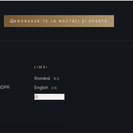
ABONEAZĂ-TE LA NOUTĂȚI ȘI OFERTE
LIMBI
Română
RO
 GDPR
English
EN
Toate Limbile