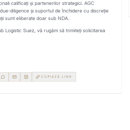
onali calificați și partenerilor strategici. AGC
ue-diligence și suportul de închidere cu discreție
ții sunt eliberate doar sub NDA.
b Logistic Suez
, vă rugăm să trimiteți solicitarea
COPIAZĂ LINK