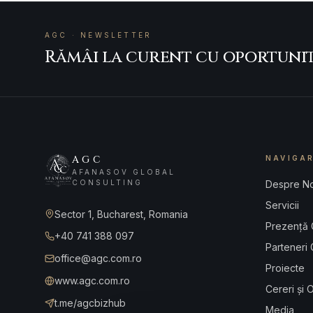
AGC · NEWSLETTER
Rămâi la curent cu oportuni
AGC
NAVIGA
AFANASOV GLOBAL
CONSULTING
Despre No
Servicii
Sector 1, Bucharest, Romania
Prezență 
+40 741 388 097
Parteneri 
office@agc.com.ro
Proiecte
www.agc.com.ro
Cereri și 
t.me/agcbizhub
Media