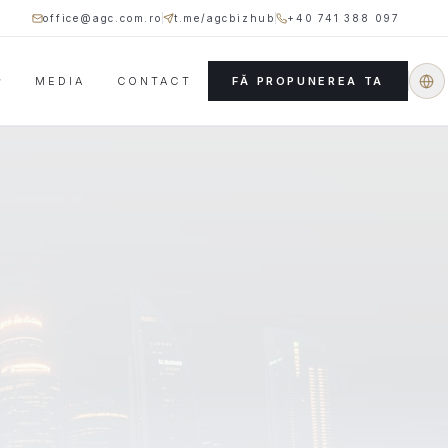
office@agc.com.ro
t.me/agcbizhub
+40 741 388 097
MEDIA
CONTACT
FĂ PROPUNEREA TA