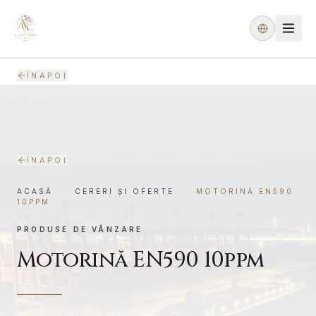
ÎNAPOI
ACASĂ
DESPRE NOI
SERVICII
ÎNAPOI
PREZENȚĂ GLOBALĂ
ACASĂ
/
CERERI ȘI OFERTE
/
MOTORINĂ EN590
10PPM
PROIECTE
PRODUSE DE VÂNZARE
CERERI ȘI OFERTE
Motorină EN590 10ppm
MEDIA
CONTACT