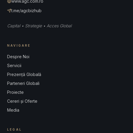
www.agc.com.ro
t.me/agcbizhub
Capital • Strategie • Acces Global
NAVIGARE
Despre Noi
Servicii
Prezență Globală
Parteneri Globali
Proiecte
Cereri și Oferte
Media
LEGAL