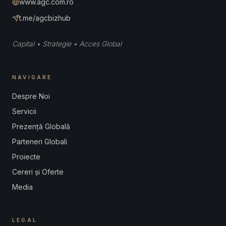
www.agc.com.ro
t.me/agcbizhub
Capital • Strategie • Acces Global
NAVIGARE
Despre Noi
Servicii
Prezență Globală
Parteneri Globali
Proiecte
Cereri și Oferte
Media
LEGAL