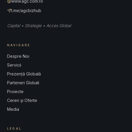
www.agc.com.ro
t.me/agcbizhub
Capital • Strategie • Acces Global
NAVIGARE
Despre Noi
Servicii
Prezență Globală
Parteneri Globali
Proiecte
Cereri și Oferte
Media
LEGAL