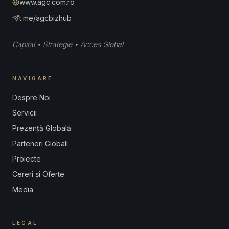
www.agc.com.ro
t.me/agcbizhub
Capital • Strategie • Acces Global
NAVIGARE
Despre Noi
Servicii
Prezență Globală
Parteneri Globali
Proiecte
Cereri și Oferte
Media
LEGAL