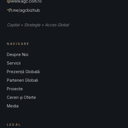
www.agc.com.ro
t.me/agcbizhub
Capital • Strategie • Acces Global
NAVIGARE
Despre Noi
Servicii
Prezență Globală
Parteneri Globali
Proiecte
Cereri și Oferte
Media
LEGAL